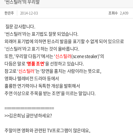
'씬스틸러'의 우리말
한은주
2014-12-03
조회수
2,409
질문 감사합니다.
'씬스틸러'라는 표기법도 잘못 되었습니다.
외래어 표기법에 의하면 된소리 발음을 표기할 수 없게 되어 있으므로
'신스틸러'라고 표기 하는 것이 올바릅니다.
또한, '우리말 다듬기’에서는 ‘
신스틸러
(scene stealer)’의
다듬은 말로 ‘
명품 조연
’을 선정하고 있습니다.
참고로 ‘
신스틸러
’는 ‘장면을 훔치는 사람이라는 뜻으로,
영화나 텔레비전 드라마 등에서
훌륭한 연기력이나 독특한 개성을 발휘해서
주연 이상으로 주목을 받는 조연’을 이르는 말입니다.
======================
>>김은희님 글안녕하세요?
주말이면 영화와 관련된 TV프로그램이 많은데요,