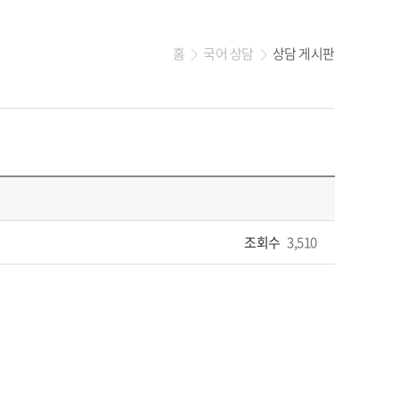
홈
국어 상담
상담 게시판
>
>
조회수
3,510