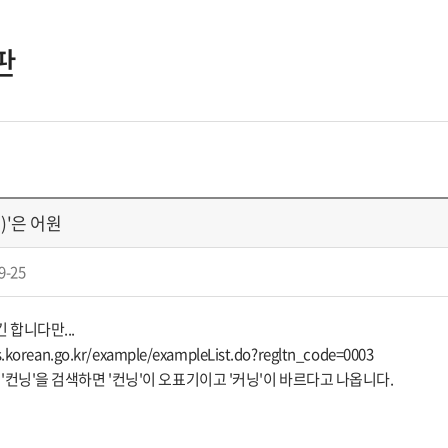
판
)'은 어원
9-25
 합니다만...
.korean.go.kr/example/exampleList.do?regltn_code=0003
 '컨닝'을 검색하면 '컨닝'이 오표기이고 '커닝'이 바르다고 나옵니다.