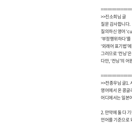
==============
>>진소희님 글
질문 감사합니다.
질의하신 영어 ‘cu
‘부정행위하다’를 나
‘외래어 표기법’에
그러므로 ‘컨닝’은
다만, ‘컨닝’의 
==============
>>전종우님 글1.
영어에서 온 콩글
어디에서는 일본어
2. 만약에 둘 다
언어를 기준으로 