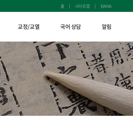
홈
사이트맵
EWHA
교정/교열
국어 상담
알림