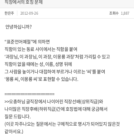
직장에서의 호칭 문제
한은주
2012-09-26
조회수
1,887
안녕하십니까?
“표준언어예절”에 의하면
직함이 있는 동료 사이에서는 직함을 붙여
‘과장님, 이 과장님, 이 과장, 이몽룡 과장’처럼 가리킬 수 있고
직함이 없을 때에는 성, 이름, 성명 뒤에
그 사람을 높이거나 대접하여 부르거나 이르는 ‘씨’를 붙여
‘몽룡 씨, 이몽룡 씨’로 표현할 수 있습니다.
======================
>>오총하님 글직장에서 나이어린 직장선배(상위직급)와
나이많은 직장후배(하위직급)간에 호칭법에 대해 궁금해서
질문 드립니다.
(이곳 자주나오는 질문에서는 구체적으로 명시가 되어있지 않은것
같아서요.)