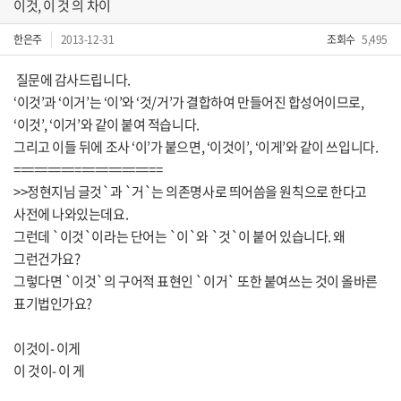
이것, 이 것 의 차이
한은주
2013-12-31
조회수
5,495
질문에 감사드립니다.
‘이것’과 ‘이거’는 ‘이’와 ‘것/거’가 결합하여 만들어진 합성어이므로,
‘이것’, ‘이거’와 같이 붙여 적습니다.
그리고 이들 뒤에 조사 ‘이’가 붙으면, ‘이것이’, ‘이게’와 같이 쓰입니다.
======================
>>정현지님 글것`과 `거`는 의존명사로 띄어씀을 원칙으로 한다고
사전에 나와있는데요.
그런데 `이것`이라는 단어는 `이`와 `것`이 붙어 있습니다. 왜
그런건가요?
그렇다면 `이것`의 구어적 표현인 `이거` 또한 붙여쓰는 것이 올바른
표기법인가요?
이것이- 이게
이 것이- 이 게