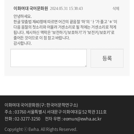
이화여대 국어문화원
삭제
2024.05.31 15:38:43
안녕하세요.
한글 맞춤법 제40항에 따르면 어간의 끝음절 ‘하’의 ‘ㅏ’가 줄고 ‘ㅎ’이
다음 음절의 첫소리와 어울려 거센소리로 될 적에는 거센소리로 적게
됩니다. 제시하신 맥락은 '보전하기/보호하기'가 '보전키/보호키'로
줄어든 것이므로 이 점 참고 바랍니다.
감사합니다.
이화여대 국어문화원(구: 한국어문학연구소)
주소 : 03760 서울특별시 서대문구 이화여대길 52 학관 311호
전화 : 02-3277-3250
전자 우편 : eomun@ewha.ac.kr
Copyright ⓒ Ewha. All Rights Reserved.