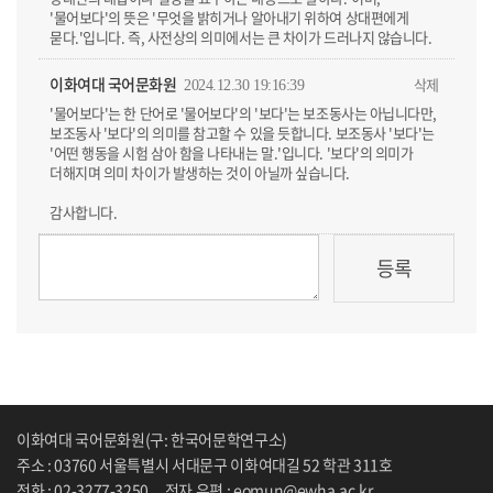
'물어보다'의 뜻은 '무엇을 밝히거나 알아내기 위하여 상대편에게
묻다.'입니다. 즉, 사전상의 의미에서는 큰 차이가 드러나지 않습니다.
이화여대 국어문화원
삭제
2024.12.30 19:16:39
'물어보다'는 한 단어로 '물어보다'의 '보다'는 보조동사는 아닙니다만,
보조동사 '보다'의 의미를 참고할 수 있을 듯합니다. 보조동사 '보다'는
'어떤 행동을 시험 삼아 함을 나타내는 말.'입니다. '보다'의 의미가
더해지며 의미 차이가 발생하는 것이 아닐까 싶습니다.
감사합니다.
이화여대 국어문화원(구: 한국어문학연구소)
주소 : 03760 서울특별시 서대문구 이화여대길 52 학관 311호
전화 : 02-3277-3250
전자 우편 : eomun@ewha.ac.kr