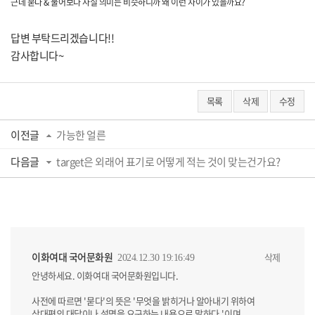
근데 묻다 & 물어보다 사실 의미는 비슷하니까 왜 이런 차이가 있을까요?
답변 부탁드리겠습니다!!
감사합니다~
목록
삭제
수정
이전글
가능한 얼른
다음글
target은 외래어 표기로 어떻게 적는 것이 맞는건가요?
이화여대 국어문화원
삭제
2024.12.30 19:16:49
안녕하세요. 이화여대 국어문화원입니다.
사전에 따르면 '묻다'의 뜻은 '무엇을 밝히거나 알아내기 위하여
상대편의 대답이나 설명을 요구하는 내용으로 말하다.'이며,