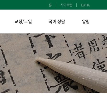
홈
사이트맵
EWHA
교정/교열
국어 상담
알림