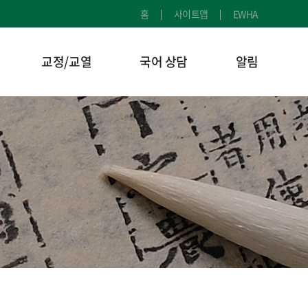
홈
사이트맵
EWHA
교정/교열
국어 상담
알림