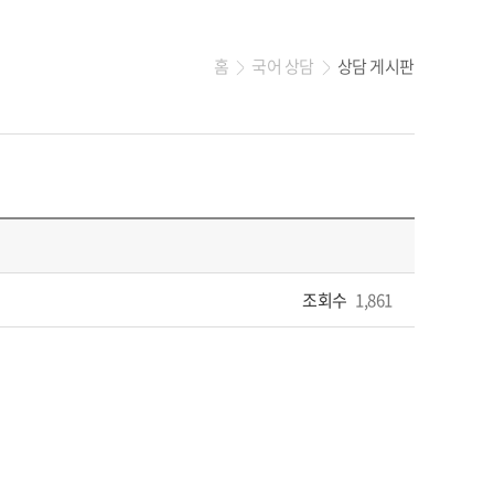
홈
국어 상담
상담 게시판
>
>
조회수
1,861