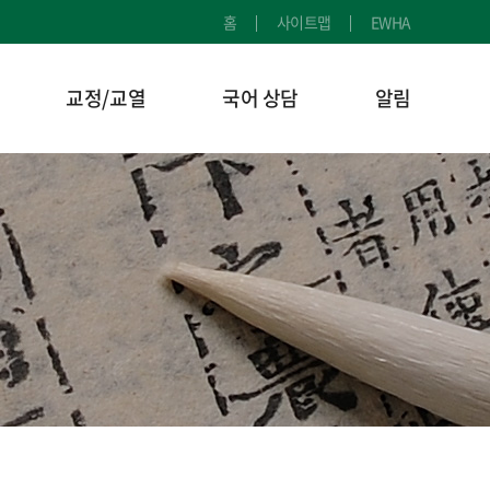
홈
사이트맵
EWHA
교정/교열
국어 상담
알림