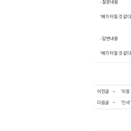
- 질문내용
‘배가 터질 것 같
- 답변내용
‘배가 터질 것 같
이전글
'피를
다음글
'전세