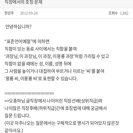
직장에서의 호칭 문제
한은주
2012-09-26
조회수
1,882
안녕하십니까?
“표준언어예절”에 의하면
직함이 있는 동료 사이에서는 직함을 붙여
‘과장님, 이 과장님, 이 과장, 이몽룡 과장’처럼 가리킬 수 있고
직함이 없을 때에는 성, 이름, 성명 뒤에
그 사람을 높이거나 대접하여 부르거나 이르는 ‘씨’를 붙여
‘몽룡 씨, 이몽룡 씨’로 표현할 수 있습니다.
======================
>>오총하님 글직장에서 나이어린 직장선배(상위직급)와
나이많은 직장후배(하위직급)간에 호칭법에 대해 궁금해서
질문 드립니다.
(이곳 자주나오는 질문에서는 구체적으로 명시가 되어있지 않은것
같아서요.)