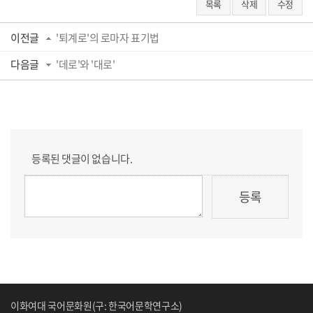
목록
삭제
수정
이전글
'퇴계로'의 로마자 표기법
다음글
'데로'와 '대로'
등록된 댓글이 없습니다.
이화여대 국어문화원(구: 한국어문학연구소)