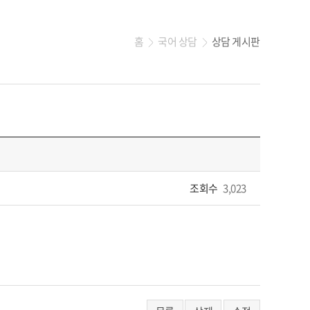
홈
국어 상담
상담 게시판
>
>
조회수
3,023