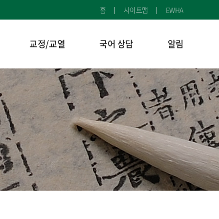
홈
사이트맵
EWHA
교정/교열
국어 상담
알림