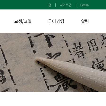
홈
사이트맵
EWHA
교정/교열
국어 상담
알림