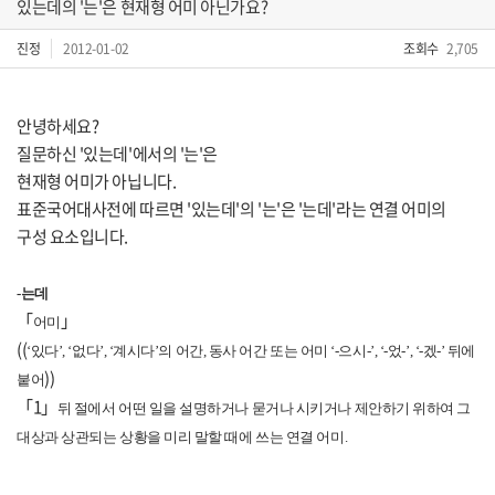
있는데의 '는'은 현재형 어미 아닌가요?
진정
2012-01-02
조회수
2,705
안녕하세요?
질문하신 '있는데'에서의 '는'은
현재형 어미가 아닙니다.
표준국어대사전에 따르면 '있는데'의 '는'은 '는데'라는 연결 어미의
구성 요소입니다.
-는데
「
」
어미
((
‘있다’, ‘없다’, ‘계시다’의 어간, 동사 어간 또는 어미 ‘-으시-’, ‘-었-’, ‘-겠-’ 뒤에
))
붙어
「1」
뒤 절에서 어떤 일을 설명하거나 묻거나 시키거나 제안하기 위하여 그
대상과 상관되는 상황을 미리 말할 때에 쓰는 연결 어미.