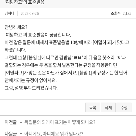
‘여덟하고‘의 표준발음
김하니
2022-09-26
조회수
2,135
안녕하세요?
‘여덟하고’의 표준발음이 궁금합니다.
이전 같은 질문에 대해서 표준발음법 10항에 따라 [여덜하고]가 맞다고
하셨습니다.
그런데 12항 [붙임 1]에 따르면 겹받침 ‘ㄹㅂ’ 이 뒤 음절 첫소리 ‘ㅎ’과
결합되는 경우에는 두 음을 합쳐 발음한다는 규정을 적용한다면
[여덜파고]가 맞는 것은 아닌가 싶어서요. [붙임 1]의 규정에는 한 단어
안에서라는 규정이 없어서요.
그럼, 설명 부탁드리겠습니다.
목록
삭제
수정
이전글
독립문의 외래어 표기는 어떻게 되나요?
다음글
아니에요, 아니예요 뭐가 맞나요?