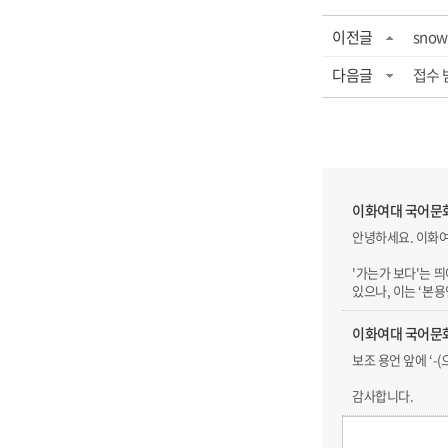
이전글
sno
다음글
접수 
이화여대 국어문
안녕하세요. 이화
'가는가 보다'는 
있으나, 이는 ‘본용
이화여대 국어문
보조 용언 앞에 ‘-(
감사합니다.