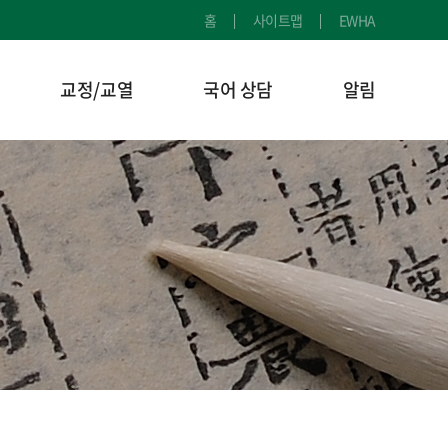
홈
사이트맵
EWHA
교정/교열
국어 상담
알림