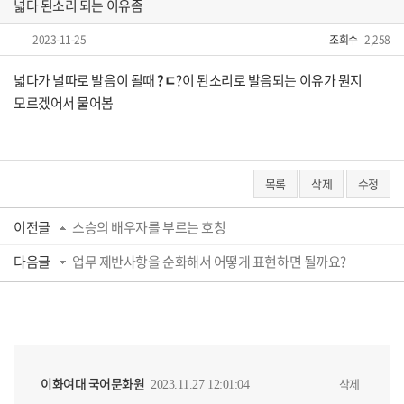
넓다 된소리 되는 이유좀
2023-11-25
조회수
2,258
넓다가 널따로 발음이 될때
?ㄷ
?이 된소리로 발음되는 이유가 뭔지
모르겠어서 물어봄
목록
삭제
수정
이전글
스승의 배우자를 부르는 호칭
다음글
업무 제반사항을 순화해서 어떻게 표현하면 될까요?
이화여대 국어문화원
삭제
2023.11.27 12:01:04