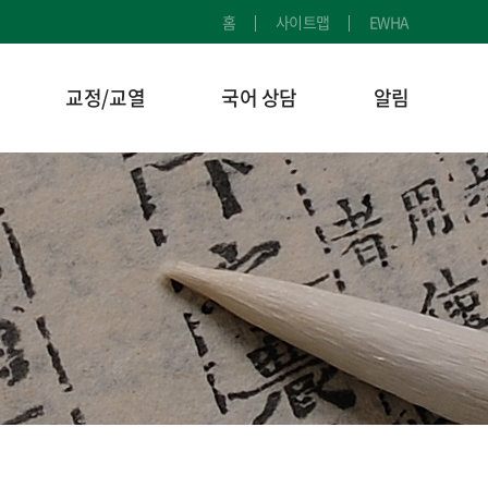
홈
사이트맵
EWHA
교정/교열
국어 상담
알림