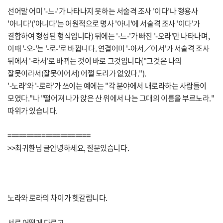
선어말 어미 '-느-'가 나타나지 못하는 서술격 조사 '이다'나 형용사
'아니다'('아니다'는 어원적으로 명사 '아니'에 서술격 조사 '이다'가
결합하여 형성된 형식입니다) 뒤에는 '-느-'가 빠진 '-오라'만 나타나며,
이때 '-오-'는 '-로-'로 바뀝니다. 연결어미 '-아서／어서'가 서술격 조사
뒤에서 '-라서'로 바뀌는 것이 바로 그것입니다("그것은 나의
잘못이라서(잘못이어서) 어쩔 도리가 없었다.").
'-노라'와 '-로라'가 쓰이는 예에는 "각 분야에서 내로라하는 사람들이
모였다."나 "떨어져 나가 앉은 산 위에서 나는 그대의 이름을 부르노라."
따위가 있습니다.
======================
>>최귀환님 글안녕하세요, 질문있습니다.
노라와 로라의 차이가 헷갈립니다.
서로 어떻게 다르고