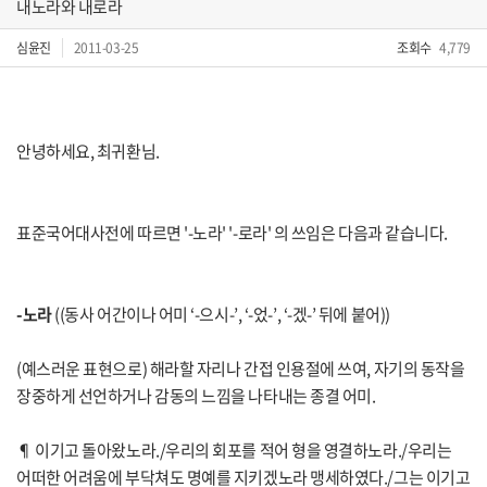
내노라와 내로라
심윤진
2011-03-25
조회수
4,779
안녕하세요, 최귀환님.
표준국어대사전에 따르면 '-노라' '-로라' 의 쓰임은 다음과 같습니다.
-노라
((동사 어간이나 어미 ‘-으시-’, ‘-었-’, ‘-겠-’ 뒤에 붙어))
(예스러운 표현으로) 해라할 자리나 간접 인용절에 쓰여, 자기의 동작을
장중하게 선언하거나 감동의 느낌을 나타내는 종결 어미.
¶ 이기고 돌아왔노라./우리의 회포를 적어 형을 영결하노라./우리는
어떠한 어려움에 부닥쳐도 명예를 지키겠노라 맹세하였다./그는 이기고