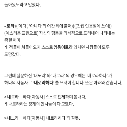
돌아왔노라고 말했다.
- 로라
((‘이다’, ‘아니다’의 어간 뒤에 붙어))((간접 인용절에 쓰여))
(예스러운 표현으로) 자신의 행동을 의식적으로 드러내어 나타내는
종결 어미.
¶ 적들이 쳐들어오자 스스로
영웅이로라
외치던 사람들이 모두
도망갔다.
그런데 질문하신 '내노라' 와 '내로라' 의 경우에는 '내로라하다' 가
하나의 자동사로
‘내로라하다’
를 쓰셔야 합니다. 뜻은 아래와 같습니다.
> 내로라―하다[자동사] 스스로 젠체하며 뽐내다.
¶내로라하는 정계의 인사들이 다 모였다.
> 내노라―하다[자동사] ‘내로라하다’의 잘못.